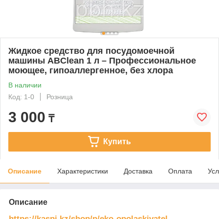
Жидкое средство для посудомоечной
машины ABClean 1 л – Профессиональное
моющее, гипоаллергенное, без хлора
В наличии
Код: 1-0
Розница
3 000
₸
Купить
Описание
Характеристики
Доставка
Оплата
Усл
Описание
https://kaspi.kz/shop/p/eko-opolaskivatel-