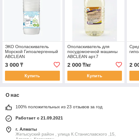
ЭКО Ополаскиватель
Ополаскиватель для
Сред
Морской Гипоалергенный
посудомоечной машины
гипо
ABCLEAN
ABCLEAN арт.7
3 000
2 000
2 0
₸
₸/кг
Купить
Купить
О нас
100% положительных из 23 отзывов за год
Работает с 21.09.2021
г. Алматы
Жетысуский район , улица К.Станиславского ,15,