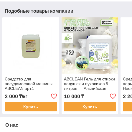
Подобные товары компании
Средство для
ABCLEAN Гель для стирки
Сред
посудомоечной машины
подушек и пуховиков 5
перь
ABCLEAN арт.1
литров — Альпийская
Нео
свежесть | Гель для курток
2 000
10 000
2 2
₸/кг
₸
и одеял | Абклин жидкий
стиральный ге
Купить
Купить
О нас