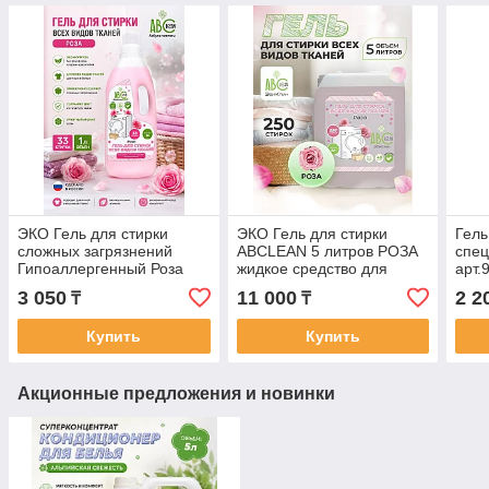
ЭКО Гель для стирки
ЭКО Гель для стирки
Гель
сложных загрязнений
ABCLEAN 5 литров РОЗА
спе
Гипоаллергенный Роза
жидкое средство для
арт.
ABClean
стирки / кір жуатын гель /
3 050
11 000
2 2
₸
₸
стирка всех тканей
Купить
Купить
Акционные предложения и новинки