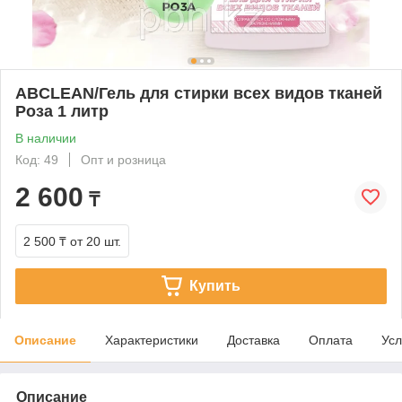
ABCLEAN/Гель для стирки всех видов тканей
Роза 1 литр
В наличии
Код: 49
Опт и розница
2 600
₸
2 500 ₸
от 20 шт.
Купить
Описание
Характеристики
Доставка
Оплата
Усл
Описание