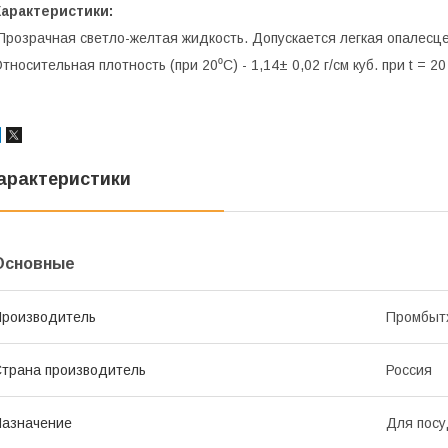
Характеристики:
Прозрачная светло-желтая жидкость. Допускается легкая опалесц
тносительная плотность (при 20⁰С) - 1,14± 0,02 г/см куб. при t = 2
арактеристики
Основные
роизводитель
Промбыт
трана производитель
Россия
азначение
Для пос