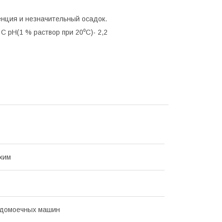
енция и незначительный осадок.
0 С рН(1 % раствор при 20⁰С)- 2,2
хим
удомоечных машин