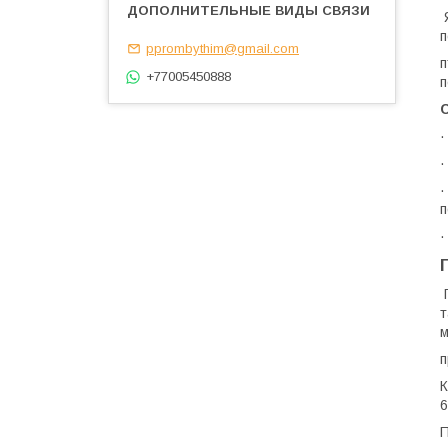
п
pprombythim@gmail.com
п
+77005450888
п
·
·
·
п
·
т
м
п
К
6
П