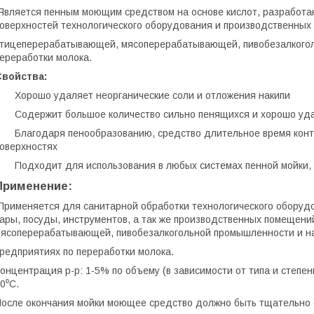
Является пенным моющим средством на основе кислот, разработа
оверхностей технологического оборудования и производственных
тицеперерабатывающей, мясоперерабатывающей, пивобезалкогол
ереработки молока.
Свойства:
 Хорошо удаляет неорганические соли и отложения накипи
 Содержит большое количество сильно пенящихся и хорошо уда
 Благодаря пенообразованию, средство длительное время конта
оверхностях
 Подходит для использования в любых системах пенной мойки, м
Применение:
Применяется для санитарной обработки технологического оборудов
ары, посуды, инструментов, а так же производственных помещен
ясоперерабатывающей, пивобезалкогольной промышленности и н
редприятиях по переработки молока.
онцентрация р-р: 1-5% по объему (в зависимости от типа и степе
0⁰С.
осле окончания мойки моющее средство должно быть тщательно 