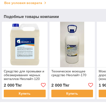
Все условия возврата
Подобные товары компании
Средство для промывки и
Техническое моющее
Мою
обезжиривания черных
средство Неолайт-170
доро
металлов Неолайт-120
(кон
для 
2 000
2 000
1 9
₸/кг
₸/кг
мост
Купить
Купить