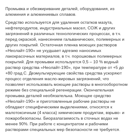
Промывка и обезжиривание деталей, оборудования, из
алюминия и алюминиевых сплавов.
Средство используется для удаления остатков мазута,
нефтепродуктов, индустриальных масел, СОЖ и других
загрязнений в различных технологических процессах, в т.ч.
перед окраской, нанесением гальванических, полимерных и
других покрытий. Остаточная пленка моющих растворов
«Неолайт-190» не ухудшает адгезию наносимых
лакокрасочных материалов, в т.ч. порошковых полимерных
покрытий. Для промывки используется 0,5 – 10 % водный
раствор средства «Неолайт-190», при температуре от +5 до
+80 град.С. Деэмульгирующие свойства средства ускоряют
процесс отделения масло-жировых загрязнений, что
позволяет использовать моющие растворы в многооборотном
режиме без специальной регенерации. Окончательная
промывка деталей необязательна. Моющее средство
«Неолайт-190» и приготовленные рабочие растворы не
обладают специфическими выделениями, относятся к
малотоксичным (4 класса) химическим продуктам, взрыво- и
пожаробезопасны. Биоразлагаемость в сточных водах не
менее 90%. При работе с концентратом и рабочими
растворами специальных мер безопасности не требуется.