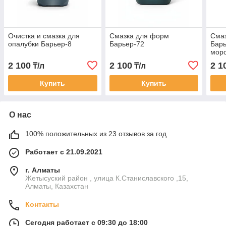
Очистка и смазка для
Смазка для форм
Сма
опалубки Барьер-8
Барьер-72
Барь
моро
2 100
2 100
2 1
₸/л
₸/л
Купить
Купить
О нас
100% положительных из 23 отзывов за год
Работает с 21.09.2021
г. Алматы
Жетысуский район , улица К.Станиславского ,15,
Алматы, Казахстан
Контакты
Сегодня работает с 09:30 до 18:00