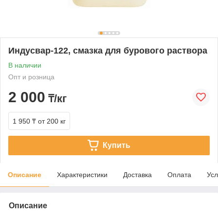
Индусвар-122, смазка для бурового раствора
В наличии
Опт и розница
2 000
₸/кг
1 950 ₸
от 200 кг
Купить
Описание
Характеристики
Доставка
Оплата
Усл
Описание