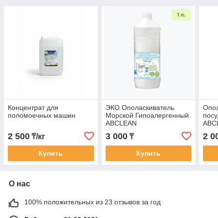
Концентрат для
ЭКО Ополаскиватель
Опол
поломоечных машин
Морской Гипоалергенный
пос
ABCLEAN
ABC
2 500
3 000
2 0
₸/кг
₸
Купить
Купить
О нас
100% положительных из 23 отзывов за год