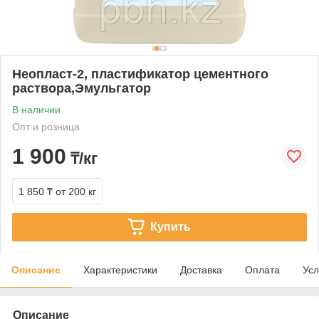
Неопласт-2, пластификатор цементного
раствора,Эмульгатор
В наличии
Опт и розница
1 900
₸/кг
1 850 ₸
от 200 кг
Купить
Описание
Характеристики
Доставка
Оплата
Усл
Описание