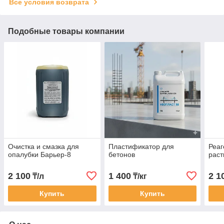
Все условия возврата
Подобные товары компании
Очистка и смазка для
Пластификатор для
Реаг
опалубки Барьер-8
бетонов
раст
2 100
1 400
2 1
₸/л
₸/кг
Купить
Купить