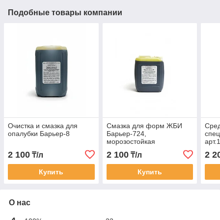
Подобные товары компании
Очистка и смазка для
Смазка для форм ЖБИ
Сред
опалубки Барьер-8
Барьер-724,
спец
морозостойкая
арт.
2 100
2 100
2 2
₸/л
₸/л
Купить
Купить
О нас