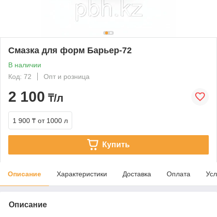
Смазка для форм Барьер-72
В наличии
Код: 72
Опт и розница
2 100
₸/л
1 900 ₸
от 1000 л
Купить
Описание
Характеристики
Доставка
Оплата
Усл
Описание