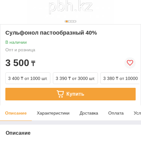
Сульфонол пастообразный 40%
В наличии
Опт и розница
3 500
₸
3 400 ₸
от 1000 шт.
3 390 ₸
от 3000 шт.
3 380 ₸
от 10000 ш
Купить
Описание
Характеристики
Доставка
Оплата
Усл
Описание